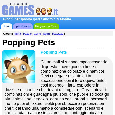
Giochi per Iphone Ipad / Android & Mobile
Home
I più Giocati
Un gioco a Caso
Giochi:
Abilità
|
Puzzle
|
Carte
|
Sport
|
Ragazze
|
Popping Pets
Popping Pets
Gli animali si stanno impossessando
di questo nuovo gioco a linee di
combinazione colorato e dinamico!
Devi collegare gli animali in
successione con il loro equivalente,
così facendo li farai esplodere in
dozzine di monete che dovrai raccogliere. Crea notevoli
combinazioni e guadagna più soldi che puoi e sblocca gli
altri animali nel negozio, ognuno con i propri superpoteri.
Inoltre puoi utilizzare i soldi per sbloccare i potenziatori
che ti daranno una mano a completare ogni scenario e
che ti aiutano a massimizzare il tuo punteggio più alto.